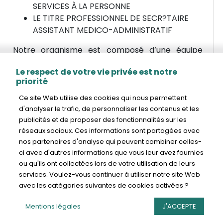
SERVICES À LA PERSONNE
LE TITRE PROFESSIONNEL DE SECR?TAIRE
ASSISTANT MEDICO-ADMINISTRATIF
Notre organisme est composé d’une équipe
pédagogique et administrative expérimentée,
Le respect de votre vie privée est notre
passionnée et préoccupée par la réussite de
priorité
nos apprenants. La renommée de notre institut
SE FORMER ET
s’est faite à travers notre engagement à
Ce site Web utilise des cookies qui nous permettent
valoriser le potentiel de chacun et à privilégier
d'analyser le trafic, de personnaliser les contenus et les
CONSTRUIRE SON
publicités et de proposer des fonctionnalités sur les
tout au long de la formation le respect des
réseaux sociaux. Ces informations sont partagées avec
valeurs humaines.
AVENIR !
nos partenaires d'analyse qui peuvent combiner celles-
Nous mettons en lumière les progrès et les
ci avec d'autres informations que vous leur avez fournies
Nous mettons tout en œuvre pour
ou qu'ils ont collectées lors de votre utilisation de leurs
compétences de chaque étudiant avec un suivi
développer votre potentiel et acquérir les
services. Voulez-vous continuer à utiliser notre site Web
pédagogique personnalisé et singulier. Notre
compétences nécessaires à votre réussite.
avec les catégories suivantes de cookies activées ?
ambition est de former des professionnels
engagés et responsables. Notre établissement
Mentions légales
J'ACCEPTE
1
/
3
représente un tremplin pour les personnes